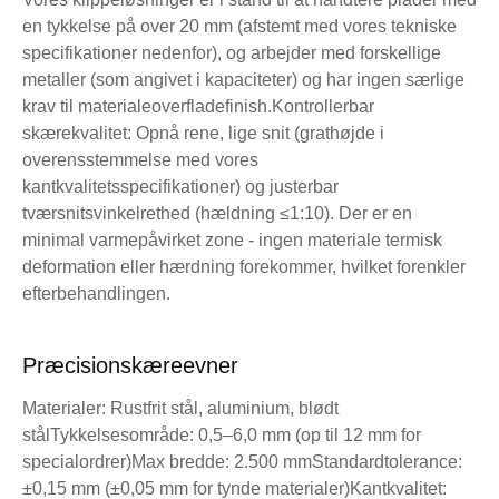
en tykkelse på over 20 mm (afstemt med vores tekniske
specifikationer nedenfor), og arbejder med forskellige
metaller (som angivet i kapaciteter) og har ingen særlige
krav til materialeoverfladefinish.
Kontrollerbar
skærekvalitet: Opnå rene, lige snit (grathøjde i
overensstemmelse med vores
kantkvalitetsspecifikationer) og justerbar
tværsnitsvinkelrethed (hældning ≤1:10). Der er en
minimal varmepåvirket zone - ingen materiale termisk
deformation eller hærdning forekommer, hvilket forenkler
efterbehandlingen.
Præcisionskæreevner
Materialer: Rustfrit stål, aluminium, blødt
stål
Tykkelsesområde: 0,5–6,0 mm (op til 12 mm for
specialordrer)
Max bredde: 2.500 mm
Standardtolerance:
±0,15 mm (±0,05 mm for tynde materialer)
Kantkvalitet: