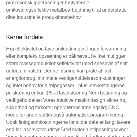
præcisionsklippeløsninger højtydende,
omkostningseffektiv metalbearbejdning til at understøtte
dine industrielle produktionsbehov.
Kerne fordele
Høj effektivitet og lave omkostninger: Ingen forvarmning
eller kompleks opsætning er påkrævet, hvilket muliggør
stærk masseproduktionseffektivitet (med snesevis af snit
udført i minuttet). Denne løsning kan prale af lavt
energiforbrug, minimale vedligeholdelsesomkostninger
og intet behov for hjælpegasser - plus, omkostningerne
pr. skæring er kun 1/5 af laserskæring.
Nem betjening og
vedligeholdelse: Vores intuitive maskindesign sikrer høj
sikkerhed og forkorter operatørens træningstid; CNC-
modeller understøtter også automatisk programmering.
Udskiftningsomkostningerne for slidte dele er langt lavere
end for laserskæreudstyr.
Bred materialetilpasningsevne:
Vores klippeløsninger er i stand til at håndtere plader med