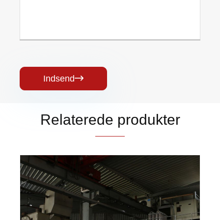
Indsend

Relaterede produkter
Bøjning
Se mere >>