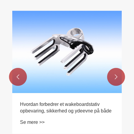
Birmingham-udstillingen 2019
Se mere >>

