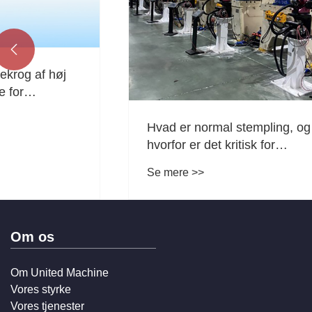

Hvad er normal stempling, og
Hvordan 
hvorfor er det kritisk for
drejning 
moderne fremstilling?
Se mere >>
Se mere >
Om os
Om United Machine
Vores styrke
Vores tjenester