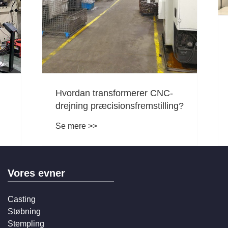
Tokyo-udstillingen 20
Se mere >>
transformerer CNC-
præcisionsfremstilling?
>
Vores evner
Casting
Støbning
Stempling