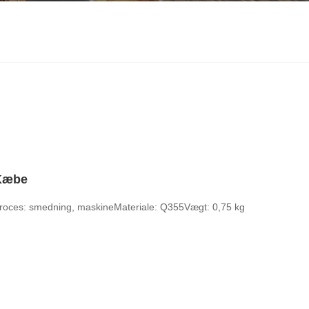
Kæbe
roces: smedning, maskine
Materiale: Q355
Vægt: 0,75 kg