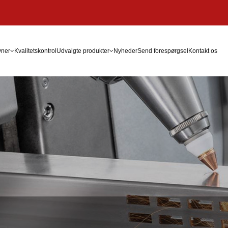
vner
Kvalitetskontrol
Udvalgte produkter
Nyheder
Send forespørgsel
Kontakt os