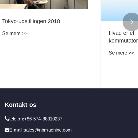
18

Hvad er et
kommutatorendebeslag, og
hvorfor er det kritisk for
Se mere >>
elektrisk motorydelse
Kontakt os
telefon:+86-574-88310237
E-mail:sales@nbmachine.com