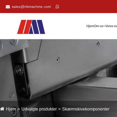
sales@nbmachine.com
Hjem
Om os
Vores e
Hjem
Udvalgte produkter
Skærmskivekomponenter