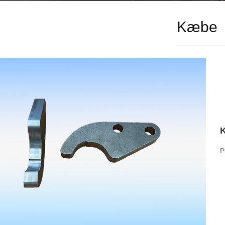
Kæbe
P